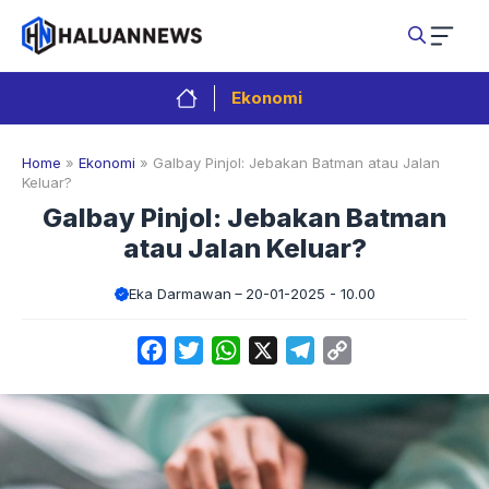
Langsung
ke
isi
Ekonomi
Home
»
Ekonomi
»
Galbay Pinjol: Jebakan Batman atau Jalan
Keluar?
Galbay Pinjol: Jebakan Batman
atau Jalan Keluar?
Eka Darmawan
20-01-2025 - 10.00
Facebook
Twitter
WhatsApp
X
Telegram
Copy
Link