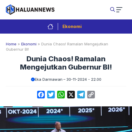
Langsung
ke
isi
Ekonomi
Home
»
Ekonomi
»
Dunia Chaos! Ramalan Mengejutkan
Gubernur BI!
Dunia Chaos! Ramalan
Mengejutkan Gubernur BI!
Eka Darmawan
30-11-2024 - 22.00
Facebook
Twitter
WhatsApp
X
Telegram
Copy
Link