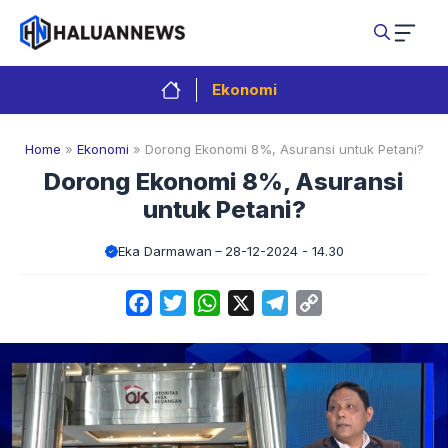
Langsung
ke
isi
Ekonomi
Home
»
Ekonomi
»
Dorong Ekonomi 8%, Asuransi untuk Petani?
Dorong Ekonomi 8%, Asuransi
untuk Petani?
Eka Darmawan
28-12-2024 - 14.30
Facebook
Twitter
WhatsApp
X
Telegram
Copy
Link