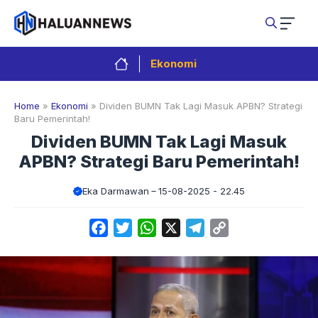
Langsung
ke
isi
Ekonomi
Home
»
Ekonomi
»
Dividen BUMN Tak Lagi Masuk APBN? Strategi
Baru Pemerintah!
Dividen BUMN Tak Lagi Masuk
APBN? Strategi Baru Pemerintah!
Eka Darmawan
15-08-2025 - 22.45
Facebook
Twitter
WhatsApp
X
Telegram
Copy
Link