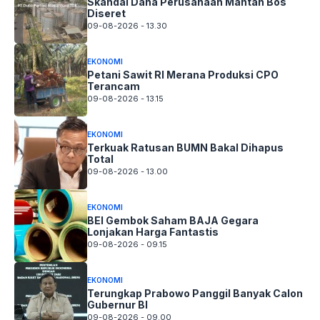
Skandal Dana Perusahaan Mantan Bos
Diseret
09-08-2026 - 13.30
EKONOMI
Petani Sawit RI Merana Produksi CPO
Terancam
09-08-2026 - 13.15
EKONOMI
Terkuak Ratusan BUMN Bakal Dihapus
Total
09-08-2026 - 13.00
EKONOMI
BEI Gembok Saham BAJA Gegara
Lonjakan Harga Fantastis
09-08-2026 - 09.15
EKONOMI
Terungkap Prabowo Panggil Banyak Calon
Gubernur BI
09-08-2026 - 09.00