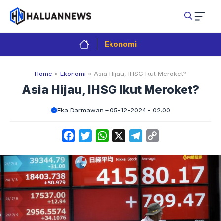
Langsung
ke
isi
Ekonomi
Home
»
Ekonomi
»
Asia Hijau, IHSG Ikut Meroket?
Asia Hijau, IHSG Ikut Meroket?
Eka Darmawan
05-12-2024 - 02.00
Facebook
Twitter
WhatsApp
X
Telegram
Copy
Link