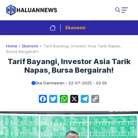
Langsung
ke
isi
Ekonomi
Home
»
Ekonomi
»
Tarif Bayangi, Investor Asia Tarik Napas,
Bursa Bergairah!
Tarif Bayangi, Investor Asia Tarik
Napas, Bursa Bergairah!
Eka Darmawan
22-07-2025 - 02.00
Facebook
Twitter
WhatsApp
X
Telegram
Copy
Link