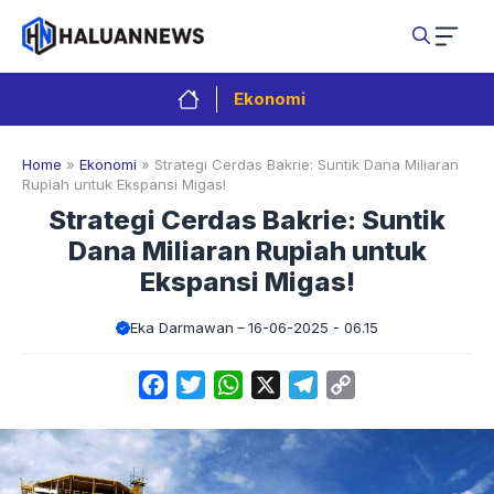
Langsung
ke
isi
Ekonomi
Home
»
Ekonomi
»
Strategi Cerdas Bakrie: Suntik Dana Miliaran
Rupiah untuk Ekspansi Migas!
Strategi Cerdas Bakrie: Suntik
Dana Miliaran Rupiah untuk
Ekspansi Migas!
Eka Darmawan
16-06-2025 - 06.15
Facebook
Twitter
WhatsApp
X
Telegram
Copy
Link