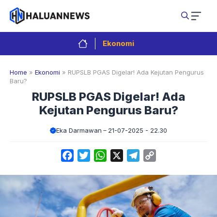
Langsung
ke
isi
Ekonomi
Home
»
Ekonomi
»
RUPSLB PGAS Digelar! Ada Kejutan Pengurus
Baru?
RUPSLB PGAS Digelar! Ada
Kejutan Pengurus Baru?
Eka Darmawan
21-07-2025 - 22.30
Facebook
Twitter
WhatsApp
X
Telegram
Copy
Link