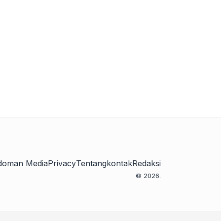
doman Media
Privacy
Tentang
kontak
Redaksi
© 2026.