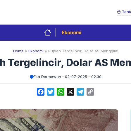
Tent
Ekonomi
Home
»
Ekonomi
»
Rupiah Tergelincir, Dolar AS Menggila!
h Tergelincir, Dolar AS Men
Eka Darmawan
02-07-2025 - 02.30
Facebook
Twitter
WhatsApp
X
Telegram
Copy
Link