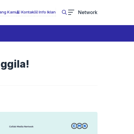
Network
ang Kami
Kontak
Info Iklan
ggila!