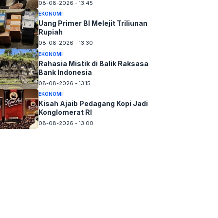
08-08-2026 - 13.45
EKONOMI
Uang Primer BI Melejit Triliunan
Rupiah
08-08-2026 - 13.30
EKONOMI
Rahasia Mistik di Balik Raksasa
Bank Indonesia
08-08-2026 - 13.15
EKONOMI
Kisah Ajaib Pedagang Kopi Jadi
Konglomerat RI
08-08-2026 - 13.00