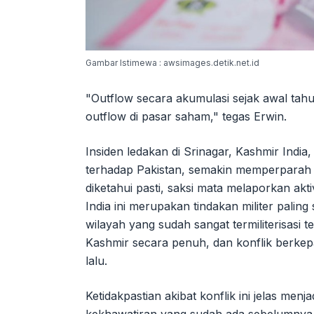
Gambar Istimewa : awsimages.detik.net.id
"Outflow secara akumulasi sejak awal tah
outflow di pasar saham," tegas Erwin.
Insiden ledakan di Srinagar, Kashmir Indi
terhadap Pakistan, semakin memperparah 
diketahui pasti, saksi mata melaporkan akt
India ini merupakan tindakan militer palin
wilayah yang sudah sangat termiliterisasi
Kashmir secara penuh, dan konflik berkepa
lalu.
Ketidakpastian akibat konflik ini jelas men
kekhawatiran yang sudah ada sebelumnya.