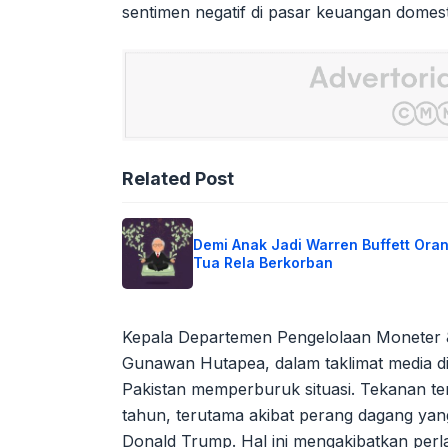
sentimen negatif di pasar keuangan domest
Related Post
Demi Anak Jadi Warren Buffett Ora
Tua Rela Berkorban
Kepala Departemen Pengelolaan Moneter & 
Gunawan Hutapea, dalam taklimat media di 
Pakistan memperburuk situasi. Tekanan te
tahun, terutama akibat perang dagang yang 
Donald Trump. Hal ini mengakibatkan per