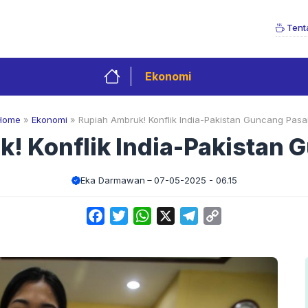
Tent
Ekonomi
Home
»
Ekonomi
»
Rupiah Ambruk! Konflik India-Pakistan Guncang Pasar
! Konflik India-Pakistan 
Eka Darmawan
07-05-2025 - 06.15
Facebook
Twitter
WhatsApp
X
Telegram
Copy
Link