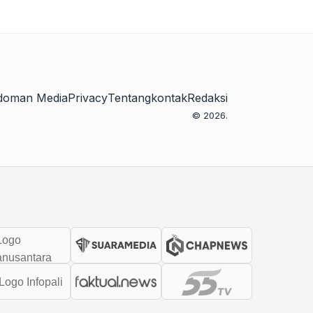
doman Media
Privacy
Tentang
kontak
Redaksi
© 2026.