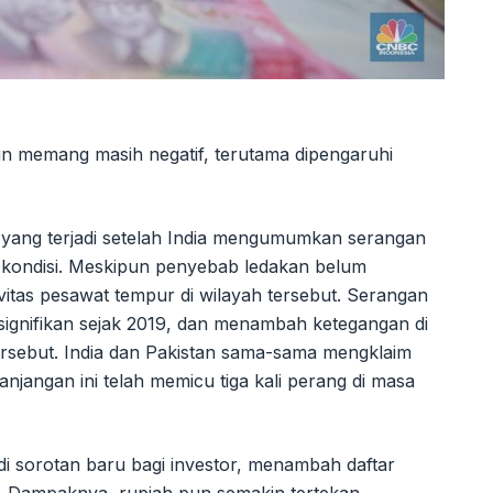
un memang masih negatif, terutama dipengaruhi
a, yang terjadi setelah India mengumumkan serangan
kondisi. Meskipun penyebab ledakan belum
ivitas pesawat tempur di wilayah tersebut. Serangan
g signifikan sejak 2019, dan menambah ketegangan di
 tersebut. India dan Pakistan sama-sama mengklaim
njangan ini telah memicu tiga kali perang di masa
jadi sorotan baru bagi investor, menambah daftar
 Dampaknya, rupiah pun semakin tertekan.