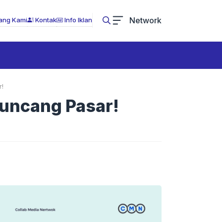
Network
ang Kami
Kontak
Info Iklan
!
Guncang Pasar!