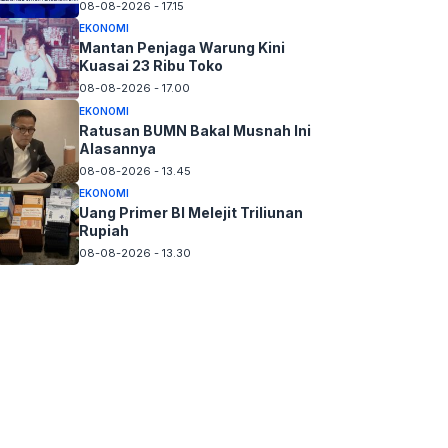
08-08-2026 - 17.15
EKONOMI
Mantan Penjaga Warung Kini
Kuasai 23 Ribu Toko
08-08-2026 - 17.00
EKONOMI
Ratusan BUMN Bakal Musnah Ini
Alasannya
08-08-2026 - 13.45
EKONOMI
Uang Primer BI Melejit Triliunan
Rupiah
08-08-2026 - 13.30