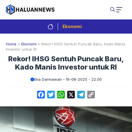
Langsung
ke
isi
Ekonomi
Home
»
Ekonomi
»
Rekor! IHSG Sentuh Puncak Baru, Kado Manis
Investor untuk RI
Rekor! IHSG Sentuh Puncak Baru,
Kado Manis Investor untuk RI
Eka Darmawan
16-08-2025 - 22.00
Facebook
Twitter
WhatsApp
X
Telegram
Copy
Link