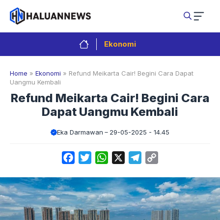
Langsung
ke
isi
Ekonomi
Home
»
Ekonomi
»
Refund Meikarta Cair! Begini Cara Dapat
Uangmu Kembali
Refund Meikarta Cair! Begini Cara
Dapat Uangmu Kembali
Eka Darmawan
29-05-2025 - 14.45
Facebook
Twitter
WhatsApp
X
Telegram
Copy
Link