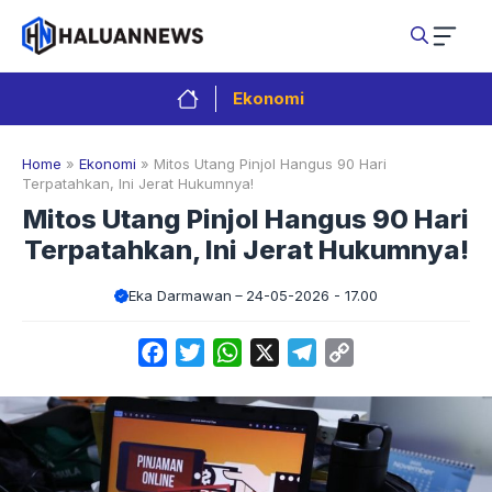
Langsung
ke
isi
Ekonomi
Home
»
Ekonomi
»
Mitos Utang Pinjol Hangus 90 Hari
Terpatahkan, Ini Jerat Hukumnya!
Mitos Utang Pinjol Hangus 90 Hari
Terpatahkan, Ini Jerat Hukumnya!
Eka Darmawan
24-05-2026 - 17.00
Facebook
Twitter
WhatsApp
X
Telegram
Copy
Link