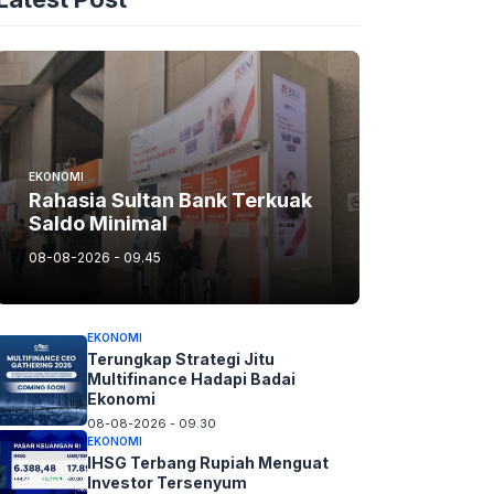
EKONOMI
Rahasia Sultan Bank Terkuak
Saldo Minimal
08-08-2026 - 09.45
EKONOMI
Terungkap Strategi Jitu
Multifinance Hadapi Badai
Ekonomi
08-08-2026 - 09.30
EKONOMI
IHSG Terbang Rupiah Menguat
Investor Tersenyum