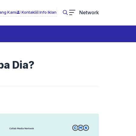
Network
ang Kami
Kontak
Info Iklan
pa Dia?