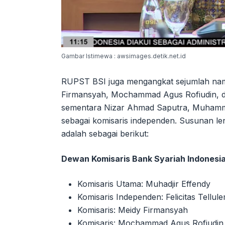
Gambar Istimewa : awsimages.detik.net.id
RUPST BSI juga mengangkat sejumlah nama
Firmansyah, Mochammad Agus Rofiudin, da
sementara Nizar Ahmad Saputra, Muhamma
sebagai komisaris independen. Susunan le
adalah sebagai berikut:
Dewan Komisaris Bank Syariah Indonesia
Komisaris Utama: Muhadjir Effendy
Komisaris Independen: Felicitas Tellu
Komisaris: Meidy Firmansyah
Komisaris: Mochammad Agus Rofiudin