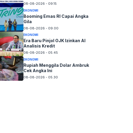
08-08-2026 - 09.15
EKONOMI
Booming Emas RI Capai Angka
Gila
08-08-2026 - 09.00
EKONOMI
Era Baru Pinjol OJK Izinkan AI
Analisis Kredit
08-08-2026 - 05.45
EKONOMI
Rupiah Menggila Dolar Ambruk
Cek Angka Ini
08-08-2026 - 05.30