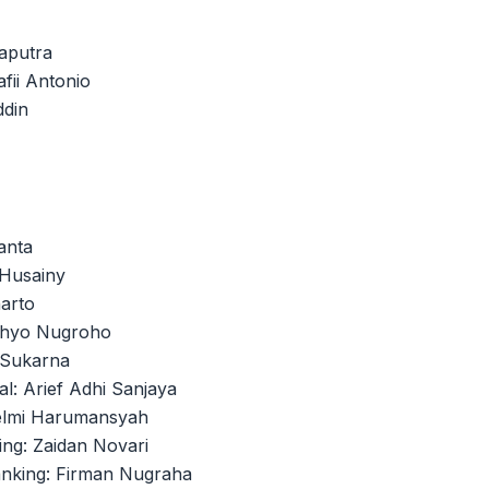
aputra
ii Antonio
ddin
anta
 Husainy
arto
Cahyo Nugroho
n Sukarna
l: Arief Adhi Sanjaya
Helmi Harumansyah
ing: Zaidan Novari
Banking: Firman Nugraha