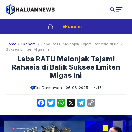
Langsung
ke
isi
Ekonomi
Home
»
Ekonomi
»
Laba RATU Melonjak Tajam! Rahasia di Balik
Sukses Emiten Migas Ini
Laba RATU Melonjak Tajam!
Rahasia di Balik Sukses Emiten
Migas Ini
Eka Darmawan
06-06-2025 - 14.45
Facebook
Twitter
WhatsApp
X
Telegram
Copy
Link