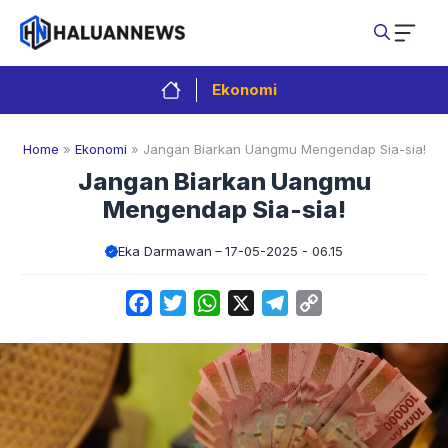
Langsung
ke
isi
Ekonomi
Home
»
Ekonomi
»
Jangan Biarkan Uangmu Mengendap Sia-sia!
Jangan Biarkan Uangmu
Mengendap Sia-sia!
Eka Darmawan
17-05-2025 - 06.15
Facebook
Twitter
WhatsApp
X
Telegram
Copy
Link