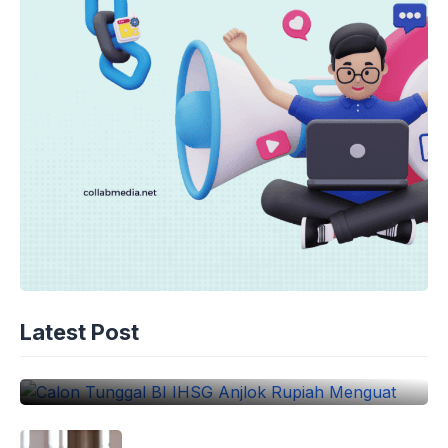
EKONOMI
Calon Tunggal BI IHSG Anjlok Rupiah
Latest Post
Menguat
10-08-2026 - 17.45