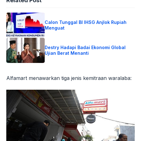
Related Post
Calon Tunggal BI IHSG Anjlok Rupiah
Menguat
Destry Hadapi Badai Ekonomi Global
Ujian Berat Menanti
Alfamart menawarkan tiga jenis kemitraan waralaba: