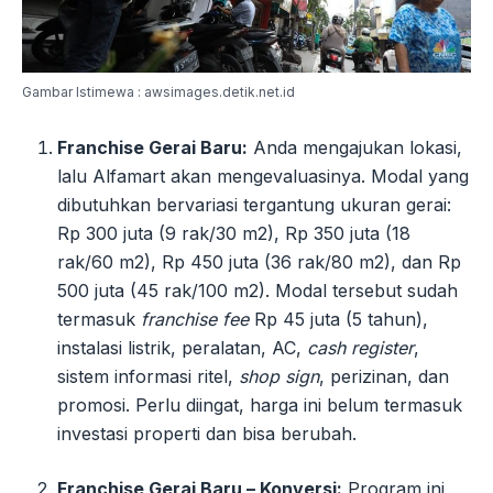
Gambar Istimewa : awsimages.detik.net.id
Franchise Gerai Baru:
Anda mengajukan lokasi,
lalu Alfamart akan mengevaluasinya. Modal yang
dibutuhkan bervariasi tergantung ukuran gerai:
Rp 300 juta (9 rak/30 m2), Rp 350 juta (18
rak/60 m2), Rp 450 juta (36 rak/80 m2), dan Rp
500 juta (45 rak/100 m2). Modal tersebut sudah
termasuk
franchise fee
Rp 45 juta (5 tahun),
instalasi listrik, peralatan, AC,
cash register
,
sistem informasi ritel,
shop sign
, perizinan, dan
promosi. Perlu diingat, harga ini belum termasuk
investasi properti dan bisa berubah.
Franchise Gerai Baru – Konversi:
Program ini