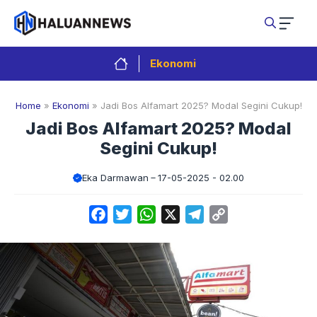
Langsung
ke
isi
Ekonomi
Home
»
Ekonomi
»
Jadi Bos Alfamart 2025? Modal Segini Cukup!
Jadi Bos Alfamart 2025? Modal
Segini Cukup!
Eka Darmawan
17-05-2025 - 02.00
Facebook
Twitter
WhatsApp
X
Telegram
Copy
Link