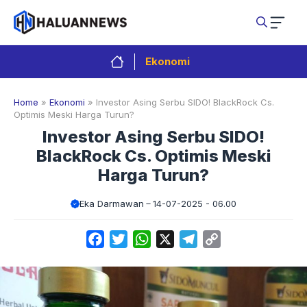
Langsung
ke
isi
Ekonomi
Home
»
Ekonomi
»
Investor Asing Serbu SIDO! BlackRock Cs.
Optimis Meski Harga Turun?
Investor Asing Serbu SIDO!
BlackRock Cs. Optimis Meski
Harga Turun?
Eka Darmawan
14-07-2025 - 06.00
Facebook
Twitter
WhatsApp
X
Telegram
Copy
Link