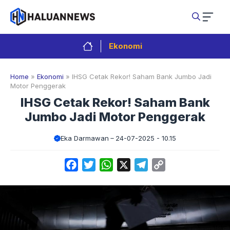
Langsung
ke
isi
Ekonomi
Home
»
Ekonomi
»
IHSG Cetak Rekor! Saham Bank Jumbo Jadi
Motor Penggerak
IHSG Cetak Rekor! Saham Bank
Jumbo Jadi Motor Penggerak
Eka Darmawan
24-07-2025 - 10.15
Facebook
Twitter
WhatsApp
X
Telegram
Copy
Link