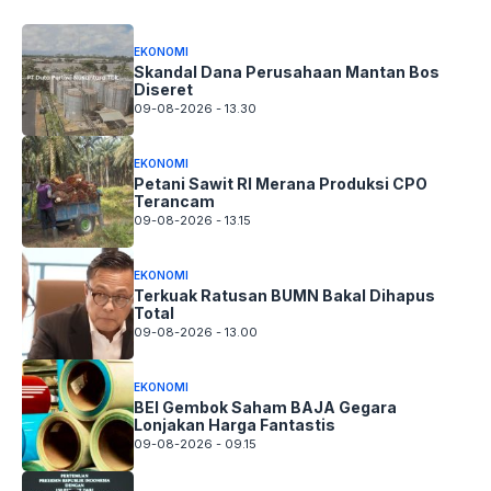
EKONOMI
Skandal Dana Perusahaan Mantan Bos
Diseret
09-08-2026 - 13.30
EKONOMI
Petani Sawit RI Merana Produksi CPO
Terancam
09-08-2026 - 13.15
EKONOMI
Terkuak Ratusan BUMN Bakal Dihapus
Total
09-08-2026 - 13.00
EKONOMI
BEI Gembok Saham BAJA Gegara
Lonjakan Harga Fantastis
09-08-2026 - 09.15