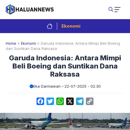
Langsung
ke
isi
Ekonomi
Home
»
Ekonomi
»
Garuda Indonesia: Antara Mimpi Beli Boeing
dan Suntikan Dana Raksasa
Garuda Indonesia: Antara Mimpi
Beli Boeing dan Suntikan Dana
Raksasa
Eka Darmawan
22-07-2025 - 02.30
Facebook
Twitter
WhatsApp
X
Telegram
Copy
Link