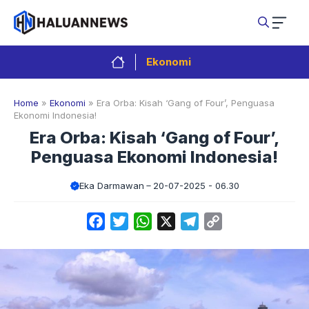
Langsung
ke
isi
Ekonomi
Home
»
Ekonomi
»
Era Orba: Kisah ‘Gang of Four’, Penguasa
Ekonomi Indonesia!
Era Orba: Kisah ‘Gang of Four’,
Penguasa Ekonomi Indonesia!
Eka Darmawan
20-07-2025 - 06.30
Facebook
Twitter
WhatsApp
X
Telegram
Copy
Link