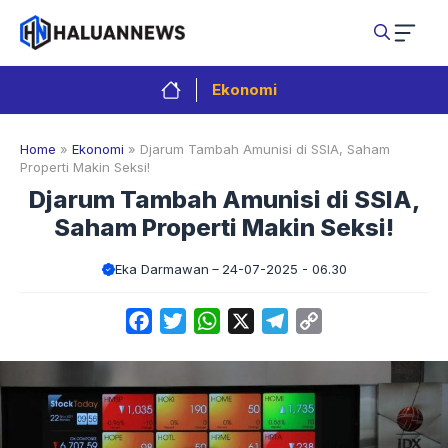
Langsung
ke
isi
Ekonomi
Home
»
Ekonomi
»
Djarum Tambah Amunisi di SSIA, Saham
Properti Makin Seksi!
Djarum Tambah Amunisi di SSIA,
Saham Properti Makin Seksi!
Eka Darmawan
24-07-2025 - 06.30
Facebook
Twitter
WhatsApp
X
Telegram
Copy
Link