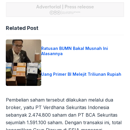
Related Post
Ratusan BUMN Bakal Musnah Ini
Alasannya
Uang Primer BI Melejit Triliunan Rupiah
Pembelian saham tersebut dilakukan melalui dua
broker, yaitu PT Verdhana Sekuritas Indonesia
sebanyak 2.474.800 saham dan PT BCA Sekuritas
sejumlah 1.591.100 saham. Dengan transaksi ini, total
kepemilikan Grup Djarum di SSIA mencapai