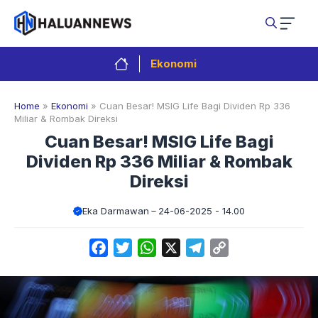
Langsung
ke
isi
Ekonomi
Home
»
Ekonomi
»
Cuan Besar! MSIG Life Bagi Dividen Rp 336
Miliar & Rombak Direksi
Cuan Besar! MSIG Life Bagi
Dividen Rp 336 Miliar & Rombak
Direksi
Eka Darmawan
24-06-2025 - 14.00
Facebook
Twitter
WhatsApp
X
Telegram
Copy
Link