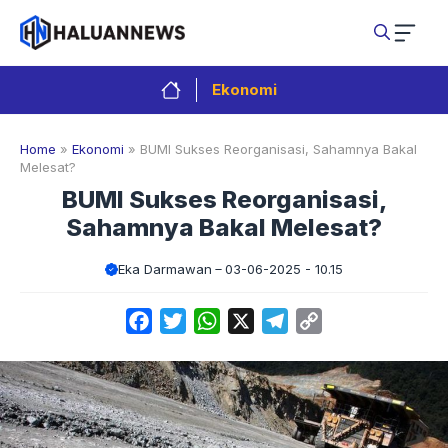
Langsung
ke
isi
Ekonomi
Home
»
Ekonomi
»
BUMI Sukses Reorganisasi, Sahamnya Bakal
Melesat?
BUMI Sukses Reorganisasi,
Sahamnya Bakal Melesat?
Eka Darmawan
03-06-2025 - 10.15
Facebook
Twitter
WhatsApp
X
Telegram
Copy
Link