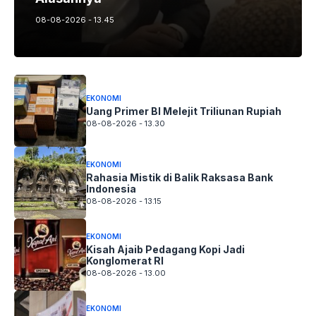
08-08-2026 - 13.45
EKONOMI
Uang Primer BI Melejit Triliunan Rupiah
08-08-2026 - 13.30
EKONOMI
Rahasia Mistik di Balik Raksasa Bank
Indonesia
08-08-2026 - 13.15
EKONOMI
Kisah Ajaib Pedagang Kopi Jadi
Konglomerat RI
08-08-2026 - 13.00
EKONOMI