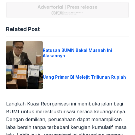
Related Post
Ratusan BUMN Bakal Musnah Ini
Alasannya
Uang Primer BI Melejit Triliunan Rupiah
Langkah Kuasi Reorganisasi ini membuka jalan bagi
BUMI untuk merestrukturisasi neraca keuangannya.
Dengan demikian, perusahaan dapat menampilkan
laba bersih tanpa terbebani kerugian kumulatif masa
lalu. Lebih jauh, reorganisasi ini diharapkan mampu