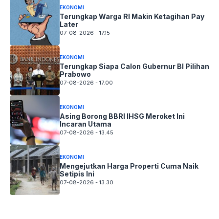
EKONOMI
Terungkap Warga RI Makin Ketagihan Pay
Later
07-08-2026 - 17.15
EKONOMI
Terungkap Siapa Calon Gubernur BI Pilihan
Prabowo
07-08-2026 - 17.00
EKONOMI
Asing Borong BBRI IHSG Meroket Ini
Incaran Utama
07-08-2026 - 13.45
EKONOMI
Mengejutkan Harga Properti Cuma Naik
Setipis Ini
07-08-2026 - 13.30