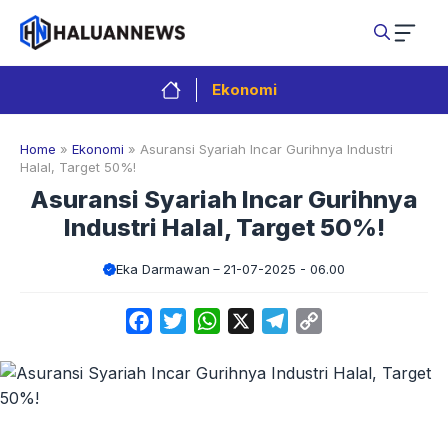
Langsung
ke
isi
Ekonomi
Home
»
Ekonomi
»
Asuransi Syariah Incar Gurihnya Industri
Halal, Target 50%!
Asuransi Syariah Incar Gurihnya
Industri Halal, Target 50%!
Eka Darmawan
21-07-2025 - 06.00
Facebook
Twitter
WhatsApp
X
Telegram
Copy
Link